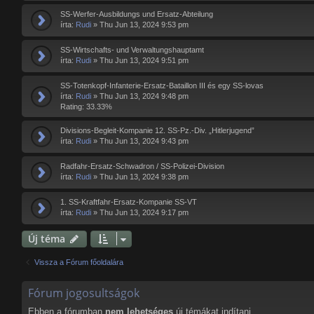
SS-Werfer-Ausbildungs und Ersatz-Abteilung
írta:
Rudi
»
Thu Jun 13, 2024 9:53 pm
SS-Wirtschafts- und Verwaltungshauptamt
írta:
Rudi
»
Thu Jun 13, 2024 9:51 pm
SS-Totenkopf-Infanterie-Ersatz-Bataillon III és egy SS-lovas
írta:
Rudi
»
Thu Jun 13, 2024 9:48 pm
Rating: 33.33%
Divisions-Begleit-Kompanie 12. SS-Pz.-Div. „Hitlerjugend”
írta:
Rudi
»
Thu Jun 13, 2024 9:43 pm
Radfahr-Ersatz-Schwadron / SS-Polizei-Division
írta:
Rudi
»
Thu Jun 13, 2024 9:38 pm
1. SS-Kraftfahr-Ersatz-Kompanie SS-VT
írta:
Rudi
»
Thu Jun 13, 2024 9:17 pm
Új téma
Vissza a Fórum főoldalára
Fórum jogosultságok
Ebben a fórumban
nem lehetséges
új témákat indítani