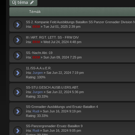
Új téma
Témák
SS 2. Kompanie Feld Ausbildungs Bataillon SS Panzer Grenadier Division 
írta:
EKM
»
Tue Jul 01, 2025 2:39 pm
III / ART. RGT. LETT. SS - FRW DIV
írta:
EKM
»
Wed Jul 24, 2024 4:48 pm
SS.-Nachr.Abt.-19
írta:
EKM
»
Sun Jun 09, 2024 7:25 pm
11./SS-A.A.u.E.R.
írta:
Jurgen
»
Sat Jun 22, 2024 7:19 pm
Rating: 100%
SS-STU.GESCH.AUSB.U.ERS.ABT.
írta:
Jurgen
»
Sat Jun 22, 2024 5:36 pm
Rating: 33.33%
SS-Grenadier-Ausbildungs und Ersatz-Bataillon 4
írta:
Rudi
»
Sun Jun 16, 2024 9:19 pm
Rating: 33.33%
SS-Panzergrenadier-Ersatz-Bataillon 9
írta:
Rudi
»
Sun Jun 16, 2024 9:05 pm
Rating: 33.33%