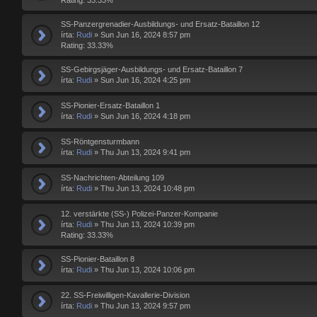
SS-Panzergrenadier-Ausbildungs- und Ersatz-Bataillon 12
írta:
Rudi
»
Sun Jun 16, 2024 8:57 pm
Rating: 33.33%
SS-Gebirgsjäger-Ausbildungs- und Ersatz-Bataillon 7
írta:
Rudi
»
Sun Jun 16, 2024 4:25 pm
SS-Pionier-Ersatz-Bataillon 1
írta:
Rudi
»
Sun Jun 16, 2024 4:18 pm
SS-Röntgensturmbann
írta:
Rudi
»
Thu Jun 13, 2024 9:41 pm
SS-Nachrichten-Abteilung 109
írta:
Rudi
»
Thu Jun 13, 2024 10:48 pm
12. verstärkte (SS-) Polizei-Panzer-Kompanie
írta:
Rudi
»
Thu Jun 13, 2024 10:39 pm
Rating: 33.33%
SS-Pionier-Bataillon 8
írta:
Rudi
»
Thu Jun 13, 2024 10:06 pm
22. SS-Freiwilligen-Kavallerie-Division
írta:
Rudi
»
Thu Jun 13, 2024 9:57 pm