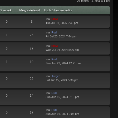
21 topics •
1
. oldal a
1
-ból
t
o
Válaszok
Megtekintések
Utolsó hozzászólás
l
s
ó
írta:
EKM
0
3
b
Tue Jul 01, 2025 2:39 pm
e
j
írta:
Rudi
e
1
26
Fri Jul 26, 2024 7:44 pm
g
y
írta:
EKM
z
6
77
Wed Jul 24, 2024 5:00 pm
é
s
m
írta:
Rudi
1
19
e
Sun Jun 23, 2024 12:21 pm
g
t
e
írta:
Jurgen
k
0
22
Sat Jun 22, 2024 5:36 pm
i
n
t
írta:
Rudi
é
0
14
Sun Jun 16, 2024 9:19 pm
s
e
írta:
Rudi
0
17
Sun Jun 16, 2024 9:05 pm