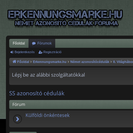
Főoldal
Fórumok
Bejelentkezés
Regisztráció
Főoldal
Erkennungsmarke.hu
Német azonosítócédulák
II. Világhábo
Lépj be az alábbi szolgáltatókkal
SS azonosító cédulák
Fórum
Külföldi önkéntesek