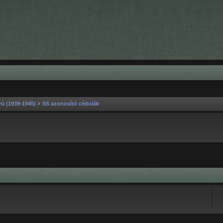
rú (1939-1945)
SS azonosító cédulák