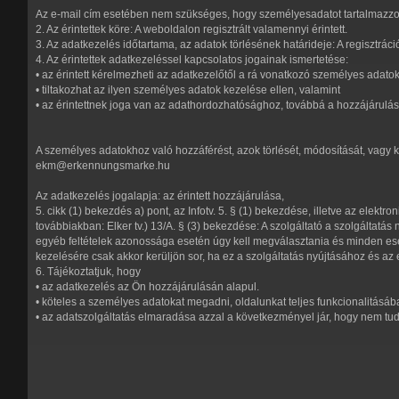
Az e-mail cím esetében nem szükséges, hogy személyesadatot tartalmazzo
2. Az érintettek köre: A weboldalon regisztrált valamennyi érintett.
3. Az adatkezelés időtartama, az adatok törlésének határideje: A regisztráci
4. Az érintettek adatkezeléssel kapcsolatos jogainak ismertetése:
• az érintett kérelmezheti az adatkezelőtől a rá vonatkozó személyes adatok
• tiltakozhat az ilyen személyes adatok kezelése ellen, valamint
• az érintettnek joga van az adathordozhatósághoz, továbbá a hozzájárulá
A személyes adatokhoz való hozzáférést, azok törlését, módosítását, vagy k
ekm@erkennungsmarke.hu
Az adatkezelés jogalapja: az érintett hozzájárulása,
5. cikk (1) bekezdés a) pont, az Infotv. 5. § (1) bekezdése, illetve az elek
továbbiakban: Elker tv.) 13/A. § (3) bekezdése: A szolgáltató a szolgáltat
egyéb feltételek azonossága esetén úgy kell megválasztania és minden es
kezelésére csak akkor kerüljön sor, ha ez a szolgáltatás nyújtásához és a
6. Tájékoztatjuk, hogy
• az adatkezelés az Ön hozzájárulásán alapul.
• köteles a személyes adatokat megadni, oldalunkat teljes funkcionalitásáb
• az adatszolgáltatás elmaradása azzal a következményel jár, hogy nem tudj