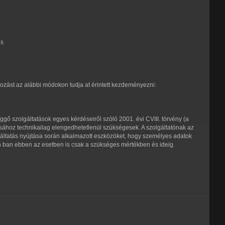
és
kozást az alábbi módokon tudja at érintett kezdeményezni:
üggő szolgáltatások egyes kérdéseiről szóló 2001. évi CVIII. törvény (a
tásához technikailag elengedhetetlenül szükségesek. A szolgáltatónak az
áltatás nyújtása során alkalmazott eszközöket, hogy személyes adatok
on ban ebben az esetben is csak a szükséges mértékben és ideig.