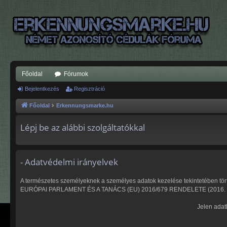
Főoldal
Fórumok
Bejelentkezés
Regisztráció
Főoldal
Erkennungsmarke.hu
Lépj be az alábbi szolgáltatókkal
- Adatvédelmi irányelvek
A természetes személyeknek a személyes adatok kezelése tekintetében törté
EURÓPAI PARLAMENT ÉS A TANÁCS (EU) 2016/679 RENDELETE (2016. április
Jelen adat