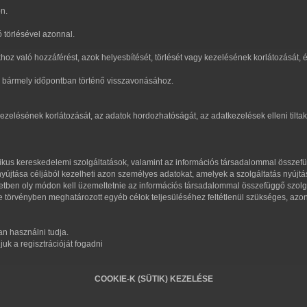
n.
ó törlésével azonnal.
hoz való hozzáférést, azok helyesbítését, törlését vagy kezelésének korlátozását, 
s bármely időpontban történő visszavonásához.
ezelésének korlátozását, az adatok hordozhatóságát, az adatkezelések elleni tilta
tronikus kereskedelemi szolgáltatások, valamint az információs társadalommal összef
ás nyújtása céljából kezelheti azon személyes adatokat, amelyek a szolgáltatás nyúj
etben oly módon kell üzemeltetnie az információs társadalommal összefüggő szolg
z e törvényben meghatározott egyéb célok teljesüléséhez feltétlenül szükséges, az
an használni tudja.
uk a regisztrációját fogadni
COOKIE-K (SÜTIK) KEZELÉSE