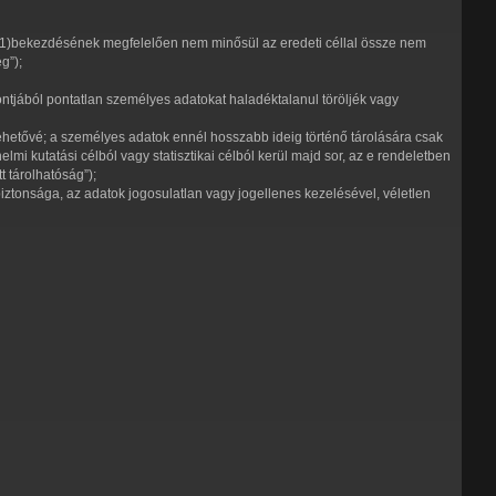
k (1)bekezdésének megfelelően nem minősül az eredeti céllal össze nem
g”);
tjából pontatlan személyes adatokat haladéktalanul töröljék vagy
lehetővé; a személyes adatok ennél hosszabb ideig történő tárolására csak
i kutatási célból vagy statisztikai célból kerül majd sor, az e rendeletben
 tárolhatóság”);
iztonsága, az adatok jogosulatlan vagy jogellenes kezelésével, véletlen