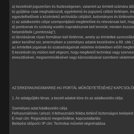
a) kezelését jogszerűen és tisztességesen, valamint az érintett számára átl
b) gyűjtése csak meghatározott, egyértelmű és jogszerű célból történjen,
egyeztethetőnek a közérdekű archiválás céljából, tudományos és történelmi k
c) az adatkezelés céljai szempontjából megfelelőek és relevánsak kell, hog
d) pontosnak és szükség esetén naprakésznek kell lenniük; minden észszer
helyesbítsék („pontosság”);
e) tárolásának olyan formában kell történnie, amely az érintettek azonosít
akkor kerülhet sor, amennyiben a személyes adatok kezelésére a 89. cikk (1
az érintettek jogainak és szabadságainak védelme érdekében előírt megfelel
f) kezelését oly módon kell végezni, hogy megfelelő technikai vagy szerve
elvesztésével, megsemmisítésével vagy károsodásával szembeni védelmet is 
AZ ERKENNUNGSMARKE.HU PORTÁL MŰKÖDTETÉSÉHEZ KAPCSOLÓ
1. Az adatgyűjtés ténye, a kezelt adatok köre és az adatkezelés célja:
Személyes adat Adatkezelés célja
Felhasználónév / jelszó: A felhasználói fiókba történő biztonságos belépést s
E-mail cím: Regisztráció megerősítése, kapcsolattartás
Belépési időpont / IP cím: Technikai művelet végrehajtása