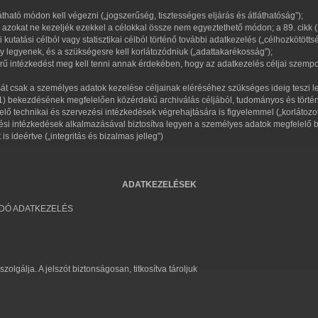
átható módon kell végezni („jogszerűség, tisztességes eljárás és átláthatóság”);
 és azokat ne kezeljék ezekkel a célokkal össze nem egyeztethető módon; a 89. cik
utatási célból vagy statisztikai célból történő további adatkezelés („célhozkötöttsé
y legyenek, és a szükségesre kell korlátozódniuk („adattakarékosság”);
ű intézkedést meg kell tenni annak érdekében, hogy az adatkezelés céljai szempon
ását csak a személyes adatok kezelése céljainak eléréséhez szükséges ideig teszi 
) bekezdésének megfelelően közérdekű archiválás céljából, tudományos és történelm
ő technikai és szervezési intézkedések végrehajtására is figyelemmel („korlátozott
zési intézkedések alkalmazásával biztosítva legyen a személyes adatok megfelelő b
ideértve („integritás és bizalmas jelleg”)
ADATKEZELÉSEK
DÓ ADATKEZELÉS
zolgálja. A jelszót biztonságosan, titkosítva tároljuk