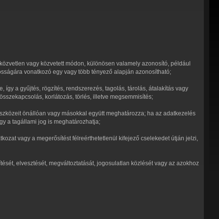
i közvetlen vagy közvetett módon, különösen valamely azonosító, például
zonosságára vonatkozó egy vagy több tényező alapján azonosítható;
 a gyűjtés, rögzítés, rendszerezés, tagolás, tárolás, átalakítás vagy
összekapcsolás, korlátozás, törlés, illetve megsemmisítés;
 eszközeit önállóan vagy másokkal együtt meghatározza; ha az adatkezelés
gy a tagállami jog is meghatározhatja;
tkozat vagy a megerősítést félreérthetetlenül kifejező cselekedet útján jelzi,
ését, elvesztését, megváltoztatását, jogosulatlan közlését vagy az azokhoz