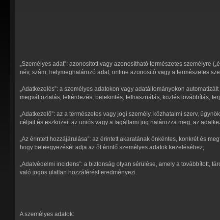
„Személyes adat”: azonosított vagy azonosítható természetes személyre („é
név, szám, helymeghatározó adat, online azonosító vagy a természetes szemé
„Adatkezelés”: a személyes adatokon vagy adatállományokon automatizált v
megváltoztatás, lekérdezés, betekintés, felhasználás, közlés továbbítás, t
„Adatkezelő”: az a természetes vagy jogi személy, közhatalmi szerv, ügyn
céljait és eszközeit az uniós vagy a tagállami jog határozza meg, az adatk
„Az érintett hozzájárulása”: az érintett akaratának önkéntes, konkrét és megf
hogy beleegyezését adja az őt érintő személyes adatok kezeléséhez;
„Adatvédelmi incidens”: a biztonság olyan sérülése, amely a továbbított, 
való jogos ulatlan hozzáférést eredményezi.
A személyes adatok: