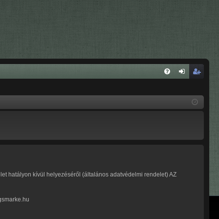
G
ej
eg
YI
el
is
K
en
ztr
tk
ác
ez
ió
és
t hatályon kívül helyezéséről (általános adatvédelmi rendelet) AZ
ngsmarke.hu