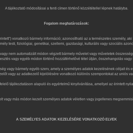
A tájékoztató módosításai a fenti címen történő közzététellel lépnek hatályba.
Fogalom meghatározások:
rintett”) vonatkozó bármely információ; azonosítható az a természetes személy, ak
ly testi, fiziológiai, genetikai, szellemi, gazdasági, kulturális vagy szociális a
agy nem automatizált módon végzett bármely művelet vagy műveletek összessége, így
erjesztés vagy egyéb módon történő hozzáférhetővé tétel útján, összehangolás vagy 
ökség vagy bármely egyéb szerv, amely a személyes adatok kezelésének céljait és
ezelőt vagy az adatkezelő kijelölésére vonatkozó különös szempontokat az uniós va
elelő tájékoztatáson alapuló és egyértelmű kinyilvánítása, amellyel az érintett nyila
tárolt vagy más módon kezelt személyes adatok véletlen vagy jogellenes megsemmisít
A SZEMÉLYES ADATOK KEZELÉSÉRE VONATKOZÓ ELVEK