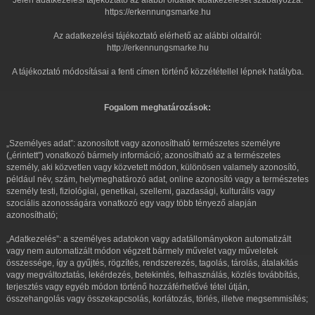
Jelen adatkezelési tájékoztató az alábbi oldalak adatkezelését szabályozza:
https://erkennungsmarke.hu
Az adatkezelési tájékoztató elérhető az alábbi oldalról:
http://erkennungsmarke.hu
A tájékoztató módosításai a fenti címen történő közzététellel lépnek hatályba.
Fogalom meghatározások:
„Személyes adat”: azonosított vagy azonosítható természetes személyre
(„érintett”) vonatkozó bármely információ; azonosítható az a természetes
személy, aki közvetlen vagy közvetett módon, különösen valamely azonosító,
például név, szám, helymeghatározó adat, online azonosító vagy a természetes
személy testi, fiziológiai, genetikai, szellemi, gazdasági, kulturális vagy
szociális azonosságára vonatkozó egy vagy több tényező alapján
azonosítható;
„Adatkezelés”: a személyes adatokon vagy adatállományokon automatizált
vagy nem automatizált módon végzett bármely művelet vagy műveletek
összessége, így a gyűjtés, rögzítés, rendszerezés, tagolás, tárolás, átalakítás
vagy megváltoztatás, lekérdezés, betekintés, felhasználás, közlés továbbítás,
terjesztés vagy egyéb módon történő hozzáférhetővé tétel útján,
összehangolás vagy összekapcsolás, korlátozás, törlés, illetve megsemmisítés;