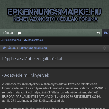
Főoldal
Bejelentkezés
ór
Regisztráció
ej
eg
u
el
is
Főoldal
Erkennungsmarke.hu
m
en
ztr
Lépj be az alábbi szolgáltatókkal
ok
tk
ác
ez
ió
- Adatvédelmi irányelvek
és
A természetes személyeknek a személyes adatok kezelése tekintetében
történő védelméről és az ilyen adatok szabad áramlásáról, valamint a 95/46/EK
rendelet hatályon kívül helyezéséről (általános adatvédelmi rendelet) AZ
EURÓPAI PARLAMENT ÉS A TANÁCS (EU) 2016/679 RENDELETE (2016.
április 27.) szerint az alábbi tájékoztatást adjuk.