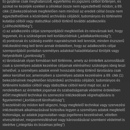
b) gyűjtése csak meghatározott, egyértelmű és jogszerű célból történjen, és
azokat ne kezeljék ezekkel a célokkal össze nem egyeztethető módon; a 89.
cikk (1)bekezdésének megfelelően nem minősül az eredeti céllal össze nem
egyeztethetőnek a közérdekű archiválás céljából, tudományos és történelmi
kutatási célból vagy statisztikai célból történő további adatkezelés
(„célhozkötöttség”);
c) az adatkezelés céljai szempontjából megfelelőek és relevánsak kell, hogy
legyenek, és a szükségesre kell korlátozódniuk („adattakarékosság”);
d) pontosnak és szükség esetén naprakésznek kell lenniük; minden észszerű
intézkedést meg kell tenni annak érdekében, hogy az adatkezelés céljai
szempontjából pontatlan személyes adatokat haladéktalanul töröljék vagy
helyesbítsék („pontosság”);
e) tárolásának olyan formában kell történnie, amely az érintettek azonosítását
csak a személyes adatok kezelése céljainak eléréséhez szükséges ideig teszi
lehetővé; a személyes adatok ennél hosszabb ideig történő tárolására csak
akkor kerülhet sor, amennyiben a személyes adatok kezelésére a 89. cikk (1)
bekezdésének megfelelően közérdekű archiválás céljából, tudományos és
történelmi kutatási célból vagy statisztikai célból kerül majd sor, az e
rendeletben az érintettek jogainak és szabadságainak védelme érdekében
előírt megfelelő technikai és szervezési intézkedések végrehajtására is
figyelemmel („korlátozott tárolhatóság”);
f) kezelését oly módon kell végezni, hogy megfelelő technikai vagy szervezési
intézkedések alkalmazásával biztosítva legyen a személyes adatok megfelelő
biztonsága, az adatok jogosulatlan vagy jogellenes kezelésével, véletlen
elvesztésével, megsemmisítésével vagy károsodásával szembeni védelmet is
ideértve („integritás és bizalmas jelleg”)