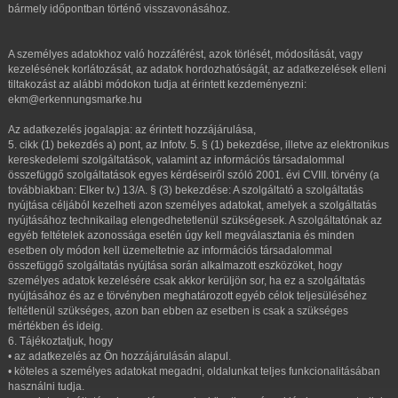
bármely időpontban történő visszavonásához.
A személyes adatokhoz való hozzáférést, azok törlését, módosítását, vagy
kezelésének korlátozását, az adatok hordozhatóságát, az adatkezelések elleni
tiltakozást az alábbi módokon tudja at érintett kezdeményezni:
ekm@erkennungsmarke.hu
Az adatkezelés jogalapja: az érintett hozzájárulása,
5. cikk (1) bekezdés a) pont, az Infotv. 5. § (1) bekezdése, illetve az elektronikus
kereskedelemi szolgáltatások, valamint az információs társadalommal
összefüggő szolgáltatások egyes kérdéseiről szóló 2001. évi CVIII. törvény (a
továbbiakban: Elker tv.) 13/A. § (3) bekezdése: A szolgáltató a szolgáltatás
nyújtása céljából kezelheti azon személyes adatokat, amelyek a szolgáltatás
nyújtásához technikailag elengedhetetlenül szükségesek. A szolgáltatónak az
egyéb feltételek azonossága esetén úgy kell megválasztania és minden
esetben oly módon kell üzemeltetnie az információs társadalommal
összefüggő szolgáltatás nyújtása során alkalmazott eszközöket, hogy
személyes adatok kezelésére csak akkor kerüljön sor, ha ez a szolgáltatás
nyújtásához és az e törvényben meghatározott egyéb célok teljesüléséhez
feltétlenül szükséges, azon ban ebben az esetben is csak a szükséges
mértékben és ideig.
6. Tájékoztatjuk, hogy
• az adatkezelés az Ön hozzájárulásán alapul.
• köteles a személyes adatokat megadni, oldalunkat teljes funkcionalitásában
használni tudja.