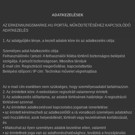
ADATKEZELÉSEK
AZ ERKENNUNGSMARKE.HU PORTÁL MŰKÖDTETÉSÉHEZ KAPCSOLÓDÓ
ADATKEZELÉS
1. Az adatgyűjtés ténye, a kezelt adatok köre és az adatkezelés célja:
Személyes adat Adatkezelés célja
Felhasználónév / jelszó: A felhasználói fiókba történő biztonságos belépést
szolgálja. A jelszót biztonságosan, titkosítva tároljuk
E-mail cím: Regisztráció megerősítése, kapcsolattartás
Belépési időpont / IP cím: Technikai művelet végrehajtása
Az e-mail cím esetében nem szükséges, hogy személyesadatot tartalmazzon.
2. Az érintettek köre: A weboldalon regisztrált valamennyi érintett.
3. Az adatkezelés időtartama, az adatok törlésének határideje: A regisztráció
törlésével azonnal.
4. Az érintettek adatkezeléssel kapcsolatos jogainak ismertetése:
• az érintett kérelmezheti az adatkezelőtől a rá vonatkozó személyes adatokhoz
való hozzáférést, azok helyesbítését, törlését vagy kezelésének korlátozását,
és
• tiltakozhat az ilyen személyes adatok kezelése ellen, valamint
• az érintettnek joga van az adathordozhatósághoz, továbbá a hozzájárulás