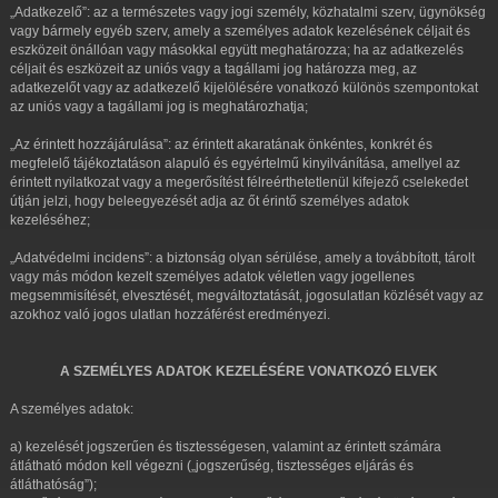
„Adatkezelő”: az a természetes vagy jogi személy, közhatalmi szerv, ügynökség
vagy bármely egyéb szerv, amely a személyes adatok kezelésének céljait és
eszközeit önállóan vagy másokkal együtt meghatározza; ha az adatkezelés
céljait és eszközeit az uniós vagy a tagállami jog határozza meg, az
adatkezelőt vagy az adatkezelő kijelölésére vonatkozó különös szempontokat
az uniós vagy a tagállami jog is meghatározhatja;
„Az érintett hozzájárulása”: az érintett akaratának önkéntes, konkrét és
megfelelő tájékoztatáson alapuló és egyértelmű kinyilvánítása, amellyel az
érintett nyilatkozat vagy a megerősítést félreérthetetlenül kifejező cselekedet
útján jelzi, hogy beleegyezését adja az őt érintő személyes adatok
kezeléséhez;
„Adatvédelmi incidens”: a biztonság olyan sérülése, amely a továbbított, tárolt
vagy más módon kezelt személyes adatok véletlen vagy jogellenes
megsemmisítését, elvesztését, megváltoztatását, jogosulatlan közlését vagy az
azokhoz való jogos ulatlan hozzáférést eredményezi.
A SZEMÉLYES ADATOK KEZELÉSÉRE VONATKOZÓ ELVEK
A személyes adatok:
a) kezelését jogszerűen és tisztességesen, valamint az érintett számára
átlátható módon kell végezni („jogszerűség, tisztességes eljárás és
átláthatóság”);