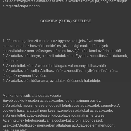
• az adatszolgáltatás elmaradása azzal a következményel jár, hogy nem tudjuk
a regisztrációját fogadni
COOKIE-K (SÜTIK) KEZELÉSE
1. Fórumokra jellemző cookie-k az úgynevezett „jelszóval védett
munkamenethez használt cookie” és „biztonsági cookie-k”, melyek
használatához nem szükséges előzetes hozzájárulást kérni az érintettektől.
2. Az adatkezelés ténye, a kezelt adatok köre: Egyedi azonosítószám, dátumok,
időpontok
3. Az érintettek köre: A weboldalt látogató valamennyi felhasználó.
4. Az adatkezelés célja: A felhasználók azonosítása, nyilvántartására és a
látogatók nyomon követése.
5. Az adatkezelés időtartama, az adatok törlésének határideje:
Munkamenet süti: a látogatás végéig
Egyéb cookie-k esetén az adatkezelés ideje maximum egy év.
6. Az adatok megismerésére jogosult lehetséges adatkezelők személye: A
cookie-k használatával nem kezel személyes adatokat az adatkezelő.
7. Az érintettek adatkezeléssel kapcsolatos jogainak ismertetése:
Az érintettnek lehetőségükvan a cookie-kat törölni a böngészők
Eszközök/Beállítások menüjében általában az Adatvédelem menüpont
beállításai alatt.