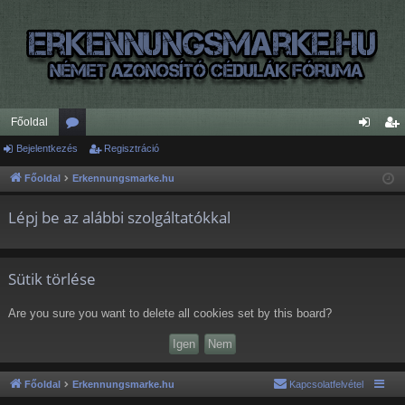
Főoldal
Bejelentkezés
ór
Regisztráció
ej
eg
u
el
is
Főoldal
Erkennungsmarke.hu
m
en
ztr
Lépj be az alábbi szolgáltatókkal
ok
tk
ác
ez
ió
Sütik törlése
és
Are you sure you want to delete all cookies set by this board?
Főoldal
Erkennungsmarke.hu
Kapcsolatfelvétel