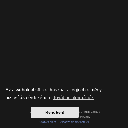
Ez a weboldal sütiket használ a legjobb élmény
biztosítása érdekében.
További információk
Powered by
phpBB
® Forum Software © phpBB Limited
Rendben!
Style írta:
Arty
- phpBB 3.3 írta: MrGaby
Adatvédelem
|
Felhasználási feltételek