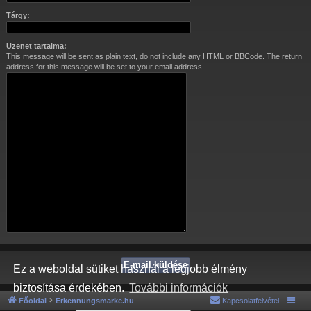
Tárgy:
Üzenet tartalma:
This message will be sent as plain text, do not include any HTML or BBCode. The return
address for this message will be set to your email address.
Ez a weboldal sütiket használ a legjobb élmény
biztosítása érdekében.
További információk
Főoldal
Erkennungsmarke.hu
Kapcsolatfelvétel