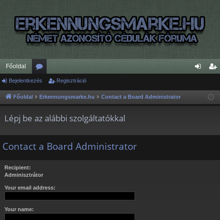
Főoldal
Bejelentkezés
ór
Regisztráció
ej
eg
u
el
is
Főoldal
Erkennungsmarke.hu
Contact a Board Administrator
m
en
ztr
Lépj be az alábbi szolgáltatókkal
ok
tk
ác
ez
ió
Contact a Board Administrator
és
Recipient:
Adminisztrátor
Your email address:
Your name: