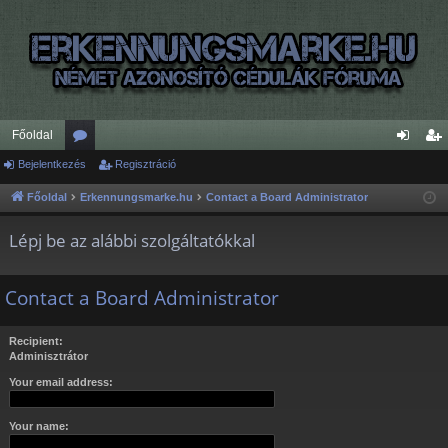
Főoldal
Bejelentkezés
ór
Regisztráció
ej
eg
u
el
is
Főoldal
Erkennungsmarke.hu
Contact a Board Administrator
m
en
ztr
Lépj be az alábbi szolgáltatókkal
ok
tk
ác
ez
ió
Contact a Board Administrator
és
Recipient:
Adminisztrátor
Your email address:
Your name: