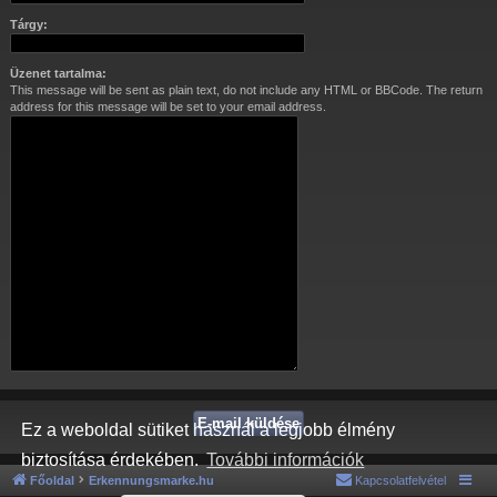
Tárgy:
Üzenet tartalma:
This message will be sent as plain text, do not include any HTML or BBCode. The return
address for this message will be set to your email address.
Ez a weboldal sütiket használ a legjobb élmény
biztosítása érdekében.
További információk
Főoldal
Erkennungsmarke.hu
Kapcsolatfelvétel